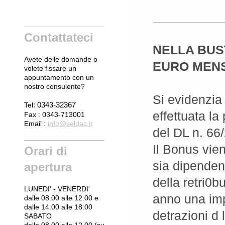
Contattateci
NELLA BUST
Avete delle domande o
EURO MENS
volete fissare un
appuntamento con un
nostro consulente?
Si evidenzia
: 0343-32367
Tel
effettuata la
Fax : 0343-713001
Email :
info@seldac.it
del DL n. 66
Il Bonus vien
Orari di
sia dipendent
apertura
della retri0b
LUNEDI' - VENERDI'
anno una impo
dalle 08.00 alle 12.00 e
dalle 14.00 alle 18.00
detrazioni d 
SABATO
dalle 08.00 alle 12.00 (su