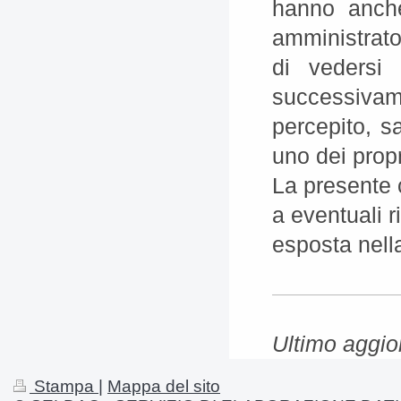
hanno anche
amministrator
di vedersi
successiva
percepito, s
uno dei propr
La presente c
a eventuali r
esposta nell
Ultimo aggi
Stampa
|
Mappa del sito