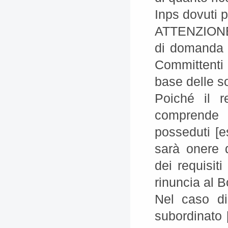
Inps dovuti 
ATTENZIONE 
di domanda d
Committenti
base delle so
Poiché il r
comprende a
posseduti [es
sarà onere d
dei requisit
rinuncia al 
Nel caso di
subordinato [